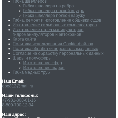
Гибка швеллеров
Гибка швеллера на ребро
Гибка швеллера полкой внутрь
Гибка швеллера полкой наружу
Гибка, ремонт и изготовление обшивки судов
Изготовление сильфонных компенсаторов
Изготовление стрел манипуляторов,
гидроманипуляторов и автокранов
Карта сайта
Политика использования Cookie-файлов
Политика обработки персональных данных
Согласие на обработку персональных данных
Шары и полусферы
Изготовление сфер
Изготовление шаров
Гибка медных труб
Наш Email:
obe812@mail.ru
Наши телефоны:
+7-931-308-01-16
8-800-700-12-94
Наш адрес: