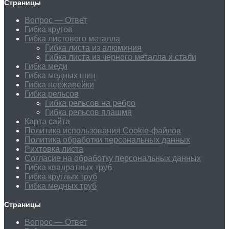
Страницы
Вопрос — Ответ
Гибка кругов
Гибка листового металла
Гибка листа из алюминия
Гибка листа из черного металла и стали
Гибка меди
Гибка медных шин
Гибка нержавейки
Гибка рельсов
Гибка рельсов на ребро
Гибка рельсов плашмя
Карта сайта
Политика использования Cookie-файлов
Политика обработки персональных данных
Рихтовка листа
Согласие на обработку персональных данных
Гибка квадратных труб
Гибка круглых труб
Гибка медных труб
Страницы
Вопрос — Ответ