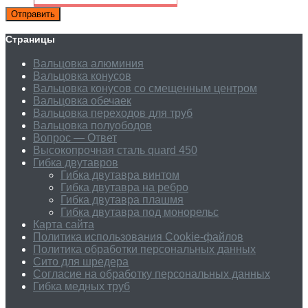
Отправить
Страницы
Вальцовка алюминия
Вальцовка конусов
Вальцовка конусов со смещенным центром
Вальцовка обечаек
Вальцовка переходов для труб
Вальцовка полуободов
Вопрос — Ответ
Высокопрочная сталь quard 450
Гибка двутавров
Гибка двутавра винтом
Гибка двутавра на ребро
Гибка двутавра плашмя
Гибка двутавра под монорельс
Карта сайта
Политика использования Cookie-файлов
Политика обработки персональных данных
Сито для шредера
Согласие на обработку персональных данных
Гибка медных труб