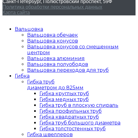
Санкт-Петербург, Полюстровский проспект, 59Ф
Политика обработки персональных данных
Карта сайта
Вальцовка
Вальцовка обечаек
Вальцовка конусов
Вальцовка конусов со смещенным
центром
Вальцовка алюминия
Вальцовка полуободов
Вальцовка переходов для труб
Гибка
Гибка труб
диаметром до 825мм
Гибка круглых труб
Гибка медных труб
Гибка труб в плоскую спираль
Гибка профильных труб
Гибка квадратных труб
Гибка труб большого диаметра
Гибка толстостенных труб
Гибка швеллеров